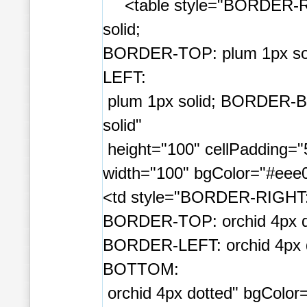
<table style="BORDER-
solid;
BORDER-TOP: plum 1px so
LEFT:
plum 1px solid; BORDER-
solid"
height="100" cellPadding="
width="100" bgColor="#eee
<td style="BORDER-RIGHT: 
BORDER-TOP: orchid 4px d
BORDER-LEFT: orchid 4px
BOTTOM:
orchid 4px dotted" bgColor