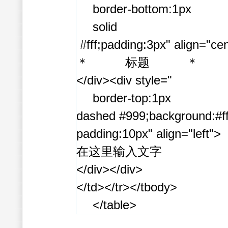
border-bottom:1px
solid
#fff;padding:3px" align="ce
＊ 标题 ＊
</div><div style="
border-top:1px
dashed #999;background:#ff
padding:10px" align="left">
在这里输入文字
</div></div>
</td></tr></tbody>
</table>