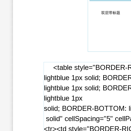
双层带标题
<table style="BORDER-
lightblue 1px solid; BORD
lightblue 1px solid; BORDE
lightblue 1px
solid; BORDER-BOTTOM: li
solid" cellSpacing="5" cell
<tr><td style="BORDER-RIG