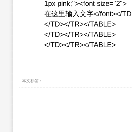
1px pink;"><font size="2">
在这里输入文字</font></TD
</TD></TR></TABLE>
</TD></TR></TABLE>
</TD></TR></TABLE>
本文标签：