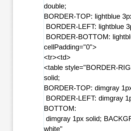
double;
BORDER-TOP: lightblue 3px
BORDER-LEFT: lightblue 3p
BORDER-BOTTOM: lightblu
cellPadding="0">
<tr><td>
<table style="BORDER-RIG
solid;
BORDER-TOP: dimgray 1px 
BORDER-LEFT: dimgray 1p
BOTTOM:
dimgray 1px solid; BAC
white"