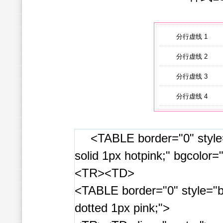
分行虚线 1
分行虚线 2
分行虚线 3
分行虚线 4
<TABLE border="0" style
solid 1px hotpink;" bgcolor=
<TR><TD>
<TABLE border="0" style="b
dotted 1px pink;">