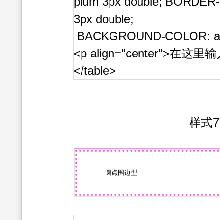
plum 3px double; BORDER
3px double;
BACKGROUND-COLOR: ali
<p align="center">在这里输
</table>
样式7
圆点围边型