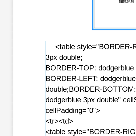
细线彩
<table style="BORDER-R
3px double;
BORDER-TOP: dodgerblue 3
BORDER-LEFT: dodgerblue
double;BORDER-BOTTOM:
dodgerblue 3px double" cel
cellPadding="0">
<tr><td>
<table style="BORDER-RIGH