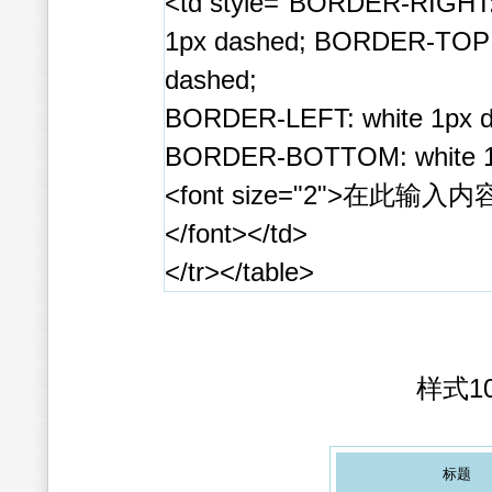
<td style="BORDER-RIGHT:
1px dashed; BORDER-TOP:
dashed;
BORDER-LEFT: white 1px d
BORDER-BOTTOM: white 1
<font size="2">在此输入内
</font></td>
</tr></table>
样式1
标