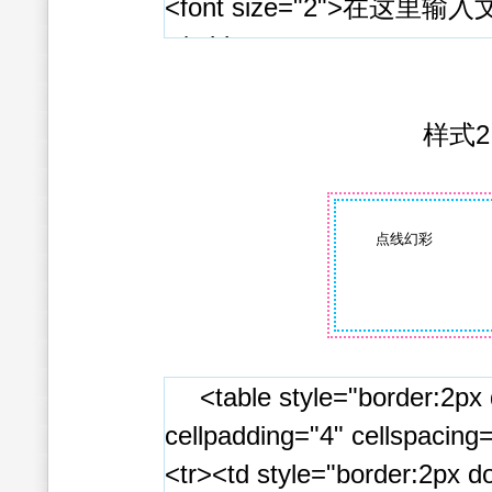
<font size="2">在这里输入文
</table>
样式2
点线幻彩
<table style="border:2px 
cellpadding="4" cellspacing
<tr><td style="border:2px d