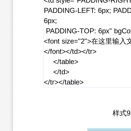
<td style="PADDING-RIGHT
PADDING-LEFT: 6px; PA
6px;
PADDING-TOP: 6px" bgCol
<font size="2">在这里输
</font></td></tr>
</table>
</td>
</tr></table>
样式9