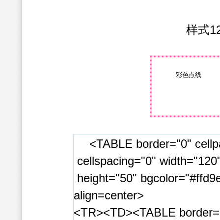
样式1
彩色点线
<TABLE border="0" cellp
cellspacing="0" width="120
height="50" bgcolor="#ffd9
align=center>
<TR><TD><TABLE border=