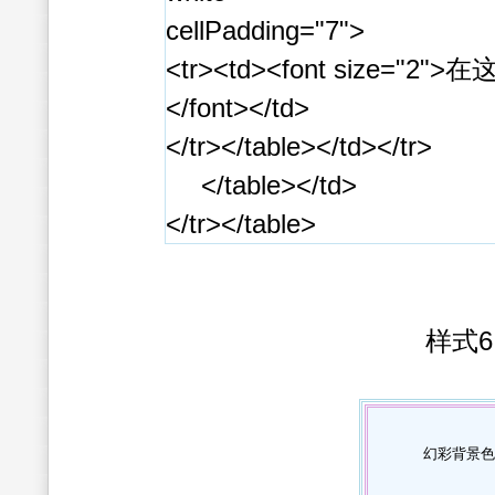
cellPadding="7">
<tr><td><font size="2
</font></td>
</tr></table></td></tr>
</table></td>
</tr></table>
样式6
幻彩背景