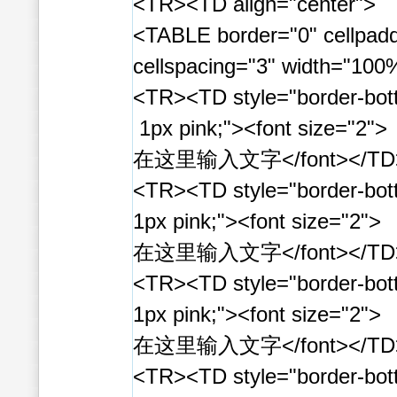
<TR><TD align="center">
<TABLE border="0" cellpadd
cellspacing="3" width="100
<TR><TD style="border-bot
1px pink;"><font size="2">
在这里输入文字</font></TD
<TR><TD style="border-bot
1px pink;"><font size="2">
在这里输入文字</font></TD
<TR><TD style="border-bot
1px pink;"><font size="2">
在这里输入文字</font></TD
<TR><TD style="border-bot