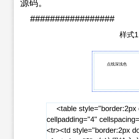
源码。
#################
样式1
点线深浅色
<table style="border:2px 
cellpadding="4" cellspacing
<tr><td style="border:2px do