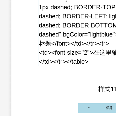
1px dashed; BORDER-TOP: 
dashed; BORDER-LEFT: ligh
dashed; BORDER-BOTTOM: 
dashed" bgColor="lightblue"
标题</font></td></tr><tr>
<td><font size="2">在这
</td></tr></table>
样式1
＊ 标题