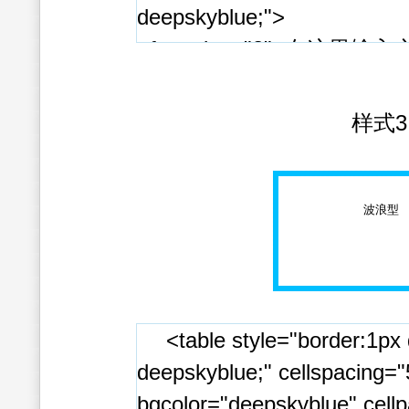
deepskyblue;">
<font size="2">在这里输入文字
</tr>
</table>
样式3
波浪
<table style="border:1px
deepskyblue;" cellspacing="
bgcolor="deepskyblue" cell