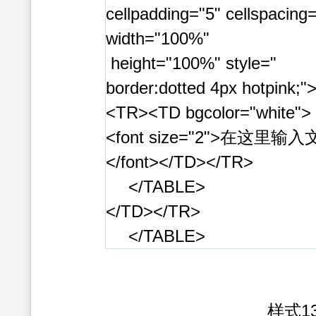
cellpadding="5" cellspacing
width="100%"
height="100%" style="
border:dotted 4px hotpink;"
<TR><TD bgcolor="white">
<font size="2">在这里输
</font></TD></TR>
</TABLE>
</TD></TR>
</TABLE>
样式1