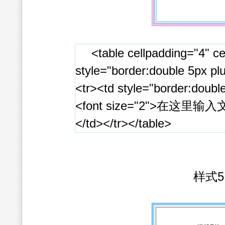
<table cellpadding="4" ce
style="border:double 5px pl
<tr><td style="border:double
<font size="2">在这里输入文
</td></tr></table>
样式5