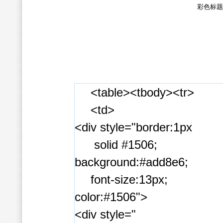
彩色标题
<table><tbody><tr>
<td>
<div style="border:1px
solid #1506;
background:#add8e6;
font-size:13px;
color:#1506">
<div style="