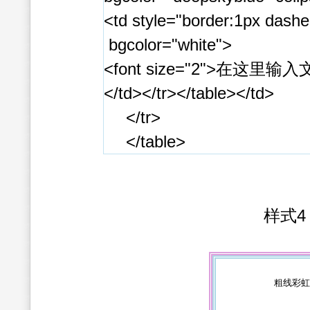
<td style="border:1px dashe
bgcolor="white">
<font size="2">在这里输入文
</td></tr></table></td>
</tr>
</table>
样式4
粗线