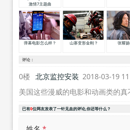
激情7主题曲
弹幕电影怎么样？
山寨变形金刚？
张耀扬
评论：
0楼
北京监控安装
2018-03-19 11
美国这些漫威的电影和动画类的真
已有
0
位网友发表了一针见血的评论,你还等什么？
姓名
*