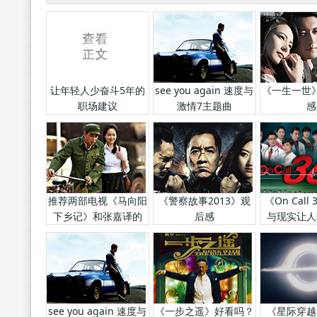
让年轻人少奋斗5年的
see you again 速度与
《一生一世
职场建议
激情7主题曲
感
推荐两部电视《马向阳
《警察故事2013》观
《On Call
下乡记》和张嘉译的
后感
与现实让人
《爷们儿》
see you again 速度与
《一步之遥》好看吗？
《星际穿越