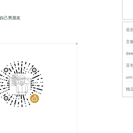
自己男朋友
最新
主
装w
de
豆
un
遮
独