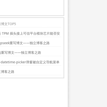
博文TOP5
板 TPM 插头接上可信平台模块芯片能否安
indwos11?
epseek重写博文——独立博客之路
包重写博文——独立博客之路
i-datetime-picker弹窗被自定义导航菜单
挡的解决方法
立博客之路