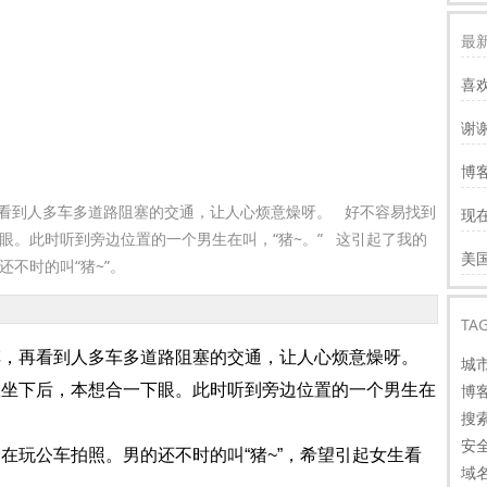
最新
喜
谢
服
博客
慢
看到人多车多道路阻塞的交通，让人心烦意燥呀。 好不容易找到
现
才
眼。此时听到旁边位置的一个男生在叫，“猪~。” 这引起了我的
谢
美
不时的叫“猪~”。
看
TA
，再看到人多车多道路阻塞的交通，让人心烦意燥呀。
城
坐下后，本想合一下眼。此时听到旁边位置的一个男生在
博
搜
安
玩公车拍照。男的还不时的叫“猪~”，希望引起女生看
域