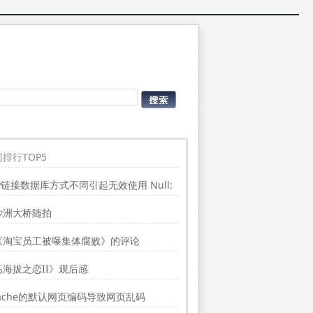
排行TOP5
P链接数据库方式不同引起无效使用 Null:
place”的问题
沙洲大桥随拍
《淘宝员工被曝集体腐败》的评论
高海拔之恋II》观后感
ache的默认网页编码导致网页乱码