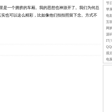
节
里是一个拥挤的车厢。我的思想也神游开了。我们为何总
苹
其实也可以这么精彩，比如像他们拍拍照留下念。方式不
电
互
网
源
IT
(
QQ
观
电