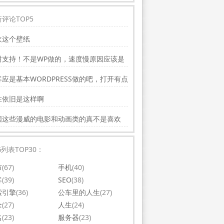
评论TOP5
欢这个壁纸
谢支持！不是WP做的，速度慢原因应该是
务器线路问题。
应是基本WORDPRESS做的吧，打开有点
，可以优化一下。还有网站更新应多一点，
在依旧是这样啊
会吸引更多相关的人去看。纯个人意见，谢
你的好文。
国这些漫威的电影和动画类的真不是喜欢
，太没意思了
G列表TOP30：
市
(67)
手机
(40)
客
(39)
SEO
(38)
索引擎
(36)
公车里的人生
(27)
全
(27)
人生
(24)
名
(23)
服务器
(23)