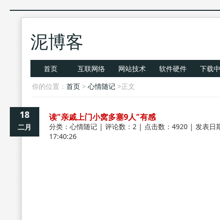
泥博客
首页
互联网络
网站技术
软件硬件
下载
你的位置：
首页
>
心情随记
>正文
18
读"亲戚上门小窝多塞9人"有感
分类：
心情随记
| 评论数：2 | 点击数：4920 | 发表日期
二月
17:40:26