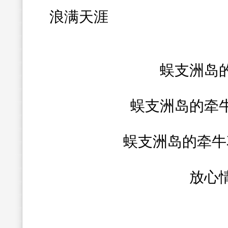
浪满天涯
蜈支洲岛
蜈支洲岛的牵
蜈支洲岛的牵牛
放心