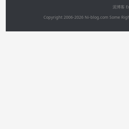
泥博客 Ema
Copyright 2006-2026 Ni-blog.com 