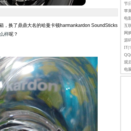
节
苹
电
互
鼎鼎大名的哈曼卡顿harmankardon SoundSticks
网
么样
呢？
源
IT
(
QQ
观
电