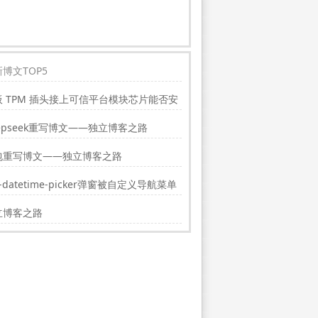
博文TOP5
板 TPM 插头接上可信平台模块芯片能否安
indwos11?
epseek重写博文——独立博客之路
包重写博文——独立博客之路
i-datetime-picker弹窗被自定义导航菜单
挡的解决方法
立博客之路