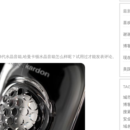
最新
喜
谢
服
博客
慢
cks III 3代水晶音箱,哈曼卡顿水晶音箱怎么样呢？试用过才能发表评论。
现
才
谢
美
看
TA
城
博
搜
安
域