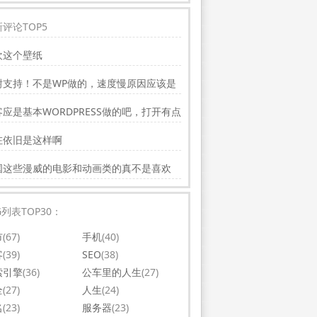
评论TOP5
欢这个壁纸
谢支持！不是WP做的，速度慢原因应该是
务器线路问题。
应是基本WORDPRESS做的吧，打开有点
，可以优化一下。还有网站更新应多一点，
在依旧是这样啊
会吸引更多相关的人去看。纯个人意见，谢
你的好文。
国这些漫威的电影和动画类的真不是喜欢
，太没意思了
G列表TOP30：
市
(67)
手机
(40)
客
(39)
SEO
(38)
索引擎
(36)
公车里的人生
(27)
全
(27)
人生
(24)
名
(23)
服务器
(23)