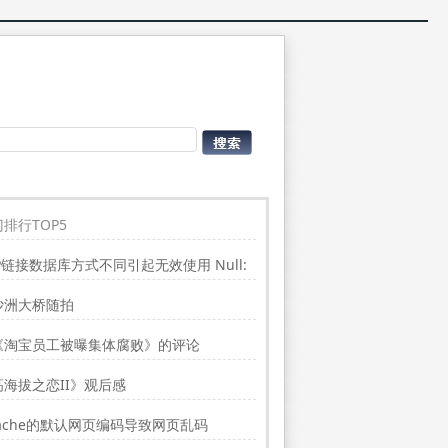
排行TOP5
P链接数据库方式不同引起无效使用 Null:
place”的问题
沙洲大桥随拍
《淘宝员工被曝集体腐败》的评论
高海拔之恋II》观后感
ache的默认网页编码导致网页乱码