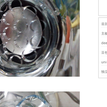
最新
主
装w
de
豆
un
遮
独