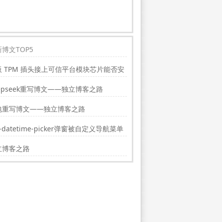
博文TOP5
板 TPM 插头接上可信平台模块芯片能否安
indwos11?
epseek重写博文——独立博客之路
包重写博文——独立博客之路
i-datetime-picker弹窗被自定义导航菜单
挡的解决方法
立博客之路