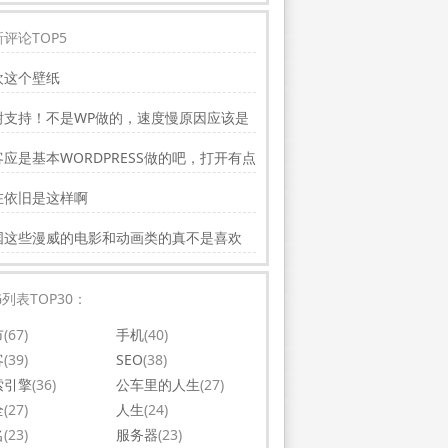
评论TOP5
欢这个壁纸
谢支持！不是WP做的，速度慢原因应该是
务器线路问题。
应是基本WORDPRESS做的吧，打开有点
，可以优化一下。还有网站更新应多一点，
在依旧是这样啊
会吸引更多相关的人去看。纯个人意见，谢
你的好文。
国这些漫威的电影和动画类的真不是喜欢
，太没意思了
G列表TOP30：
市
(67)
手机
(40)
客
(39)
SEO
(38)
索引擎
(36)
公车里的人生
(27)
全
(27)
人生
(24)
名
(23)
服务器
(23)