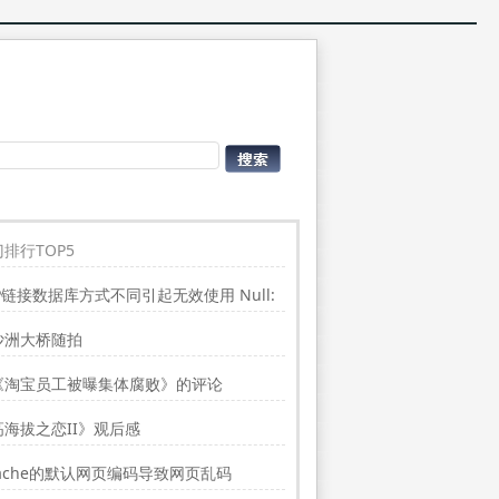
排行TOP5
P链接数据库方式不同引起无效使用 Null:
place”的问题
沙洲大桥随拍
《淘宝员工被曝集体腐败》的评论
高海拔之恋II》观后感
ache的默认网页编码导致网页乱码