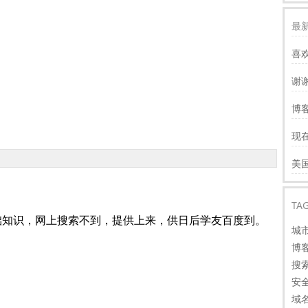
最新
喜
谢
服
博客
慢
现
才
谢
美
看
！
TA
基础知识，网上搜索不到，提供上来，供日后学友百度到。
城
博
搜
安
域