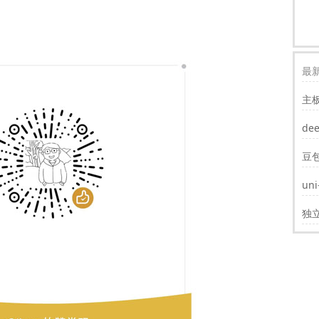
最新
主
装w
de
豆
un
遮
独