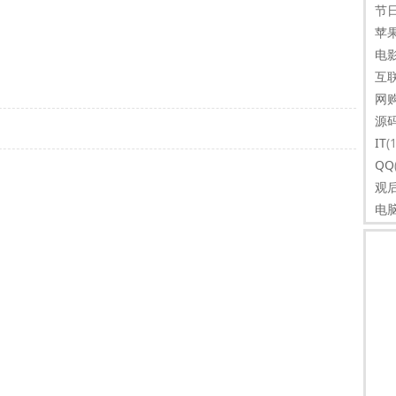
节
苹
电
互
网
源
IT
(
QQ
观
电