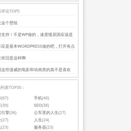
评论TOP5
欢这个壁纸
谢支持！不是WP做的，速度慢原因应该是
务器线路问题。
应是基本WORDPRESS做的吧，打开有点
，可以优化一下。还有网站更新应多一点，
在依旧是这样啊
会吸引更多相关的人去看。纯个人意见，谢
你的好文。
国这些漫威的电影和动画类的真不是喜欢
，太没意思了
G列表TOP30：
市
(67)
手机
(40)
客
(39)
SEO
(38)
索引擎
(36)
公车里的人生
(27)
全
(27)
人生
(24)
名
(23)
服务器
(23)