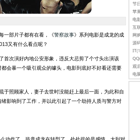
节
苹
电
互
网
每一部片子都有在看，《
警察故事
》系列电影是成龙的成
源
013又有什么看点呢？
IT
(
QQ
了首次演好内地公安形象，违反大忌剪了个寸头出演该
观
时都会暴一个吸引观众的噱头，电影到底好不好看还需要
电
疏于照顾家人，妻子去世时没能赶上最后一面，为此和自
情绪影响到了工作，并以此引起了一个劫持人质与警方对
那么动作了，毕竟成龙在转型了。处处提的是感情，大到对