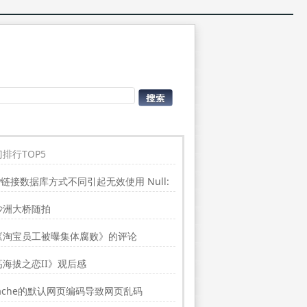
排行TOP5
P链接数据库方式不同引起无效使用 Null:
place”的问题
沙洲大桥随拍
《淘宝员工被曝集体腐败》的评论
高海拔之恋II》观后感
ache的默认网页编码导致网页乱码