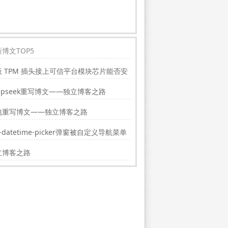
博文TOP5
板 TPM 插头接上可信平台模块芯片能否安
indwos11?
epseek重写博文——独立博客之路
包重写博文——独立博客之路
i-datetime-picker弹窗被自定义导航菜单
挡的解决方法
立博客之路