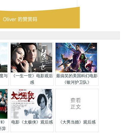
 速度与
《一生一世》电影观后
最搞笑的美国科幻电影
感
《银河护卫队》
时Ⅱ》
电影《太极侠》观后感
《大男当婚》观后感
所异