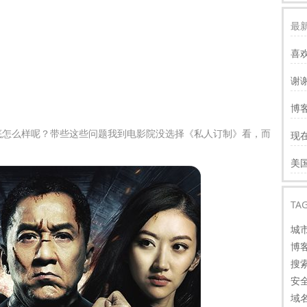
最新
喜
谢
服
博客
慢
到底怎么样呢？带些这些问题我到电影院没选择《私人订制》看，而
现
才
谢
美
看
TA
城
博
搜
安
域