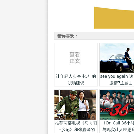
猜你喜欢：
让年轻人少奋斗5年的
see you again
职场建议
激情7主题曲
推荐两部电视《马向阳
《On Call 36小
下乡记》和张嘉译的
与现实让人匪思