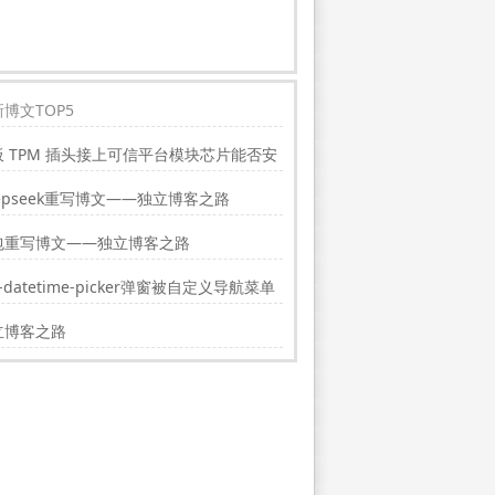
博文TOP5
板 TPM 插头接上可信平台模块芯片能否安
indwos11?
epseek重写博文——独立博客之路
包重写博文——独立博客之路
i-datetime-picker弹窗被自定义导航菜单
挡的解决方法
立博客之路