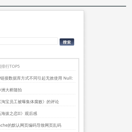
排行TOP5
P链接数据库方式不同引起无效使用 Null:
place”的问题
沙洲大桥随拍
《淘宝员工被曝集体腐败》的评论
高海拔之恋II》观后感
ache的默认网页编码导致网页乱码