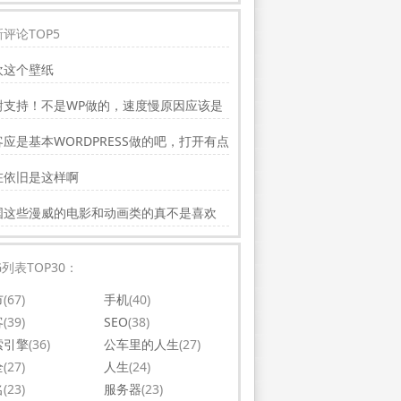
评论TOP5
欢这个壁纸
谢支持！不是WP做的，速度慢原因应该是
务器线路问题。
应是基本WORDPRESS做的吧，打开有点
，可以优化一下。还有网站更新应多一点，
在依旧是这样啊
会吸引更多相关的人去看。纯个人意见，谢
你的好文。
国这些漫威的电影和动画类的真不是喜欢
，太没意思了
G列表TOP30：
市
(67)
手机
(40)
客
(39)
SEO
(38)
索引擎
(36)
公车里的人生
(27)
全
(27)
人生
(24)
名
(23)
服务器
(23)