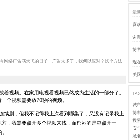
最新
喜
谢
服
博客
慢
今网络广告满天飞的日子，广告太多了，我何以应对？找个方法
现
才
谢
美
看
着视频。在家用电视看视频已然成为生活的一部分了。
TA
一个视频需要放70秒的视频。
城
博
续剧，但我不记得我上次看到哪集了，又没有记录我上
搜
地方，我需要点开多个视频来找，而郁闷的是每点开一
安
的。
域