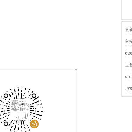
最新
主
装w
de
豆
un
遮
独