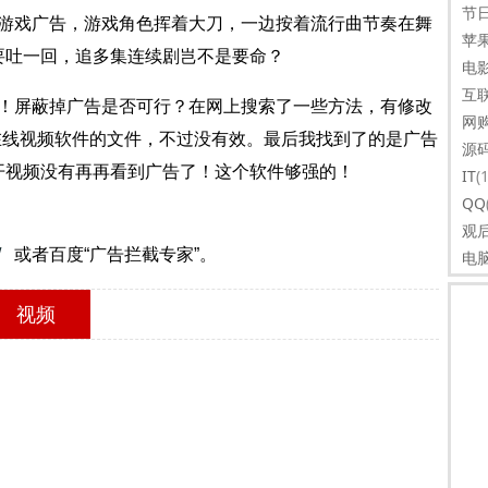
节
戏广告，游戏角色挥着大刀，一边按着流行曲节奏在舞
苹
要吐一回，追多集连续剧岂不是要命？
电
互
屏蔽掉广告是否可行？在网上搜索了一些方法，有修改
网
在线视频软件的文件，不过没有效。最后我找到了的是广告
源
开视频没有再再看到广告了！这个软件够强的！
IT
(
QQ
观
/
或者百度“
广告拦截专家
”。
电
视频