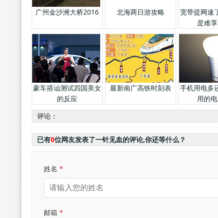
广州金沙洲大桥2016
北海两日游攻略
宽带提网速
是难享
豪车搭讪测试四国美女
最新南广高铁时刻表
手机用电多
的反应
用的电
评论：
已有
0
位网友发表了一针见血的评论,你还等什么？
姓名
*
邮箱
*