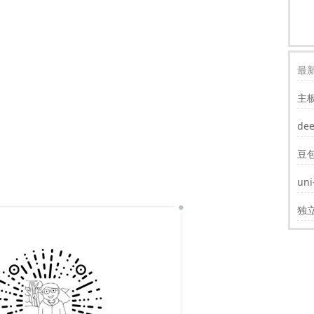
最新
主
装w
de
豆
un
遮
独