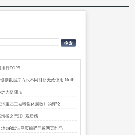
排行TOP5
P链接数据库方式不同引起无效使用 Null:
place”的问题
沙洲大桥随拍
《淘宝员工被曝集体腐败》的评论
高海拔之恋II》观后感
ache的默认网页编码导致网页乱码