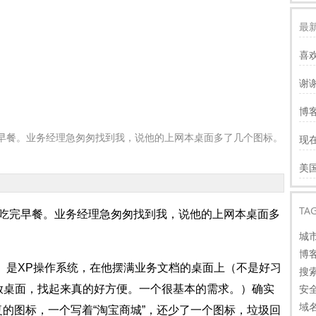
最新
喜
谢
服
博客
慢
餐。业务经理急匆匆找到我，说他的上网本桌面多了几个图标。
现
才
谢
美
看
TA
完早餐。业务经理急匆匆找到我，说他的上网本桌面多
城
博
是XP操作系统，在他摆满业务文档的桌面上（不是好习
搜
安
放桌面，找起来真的好方便。一个很基本的需求。）确实
域
复的图标，一个写着“淘宝商城”，还少了一个图标，垃圾回