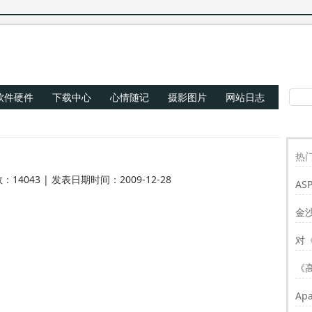
软件硬件
下载中心
心情随记
摄影图片
网站日志
热门
：14043 | 发表日期时间：2009-12-28
AS
Re
金
对
《
Ap