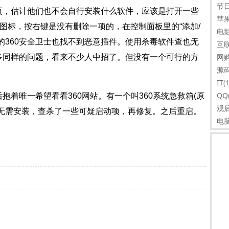
节
页，估计他们也不会自行安装什么软件，应该是打开一些
苹
个图标，按右键是没有删除一项的，在控制面板里的“添加/
电
的360安全卫士也找不到恶意插件。使用杀毒软件查也无
互
网
多同样的问题，看来不少人中招了。但没有一个可行的方
源
IT
(
QQ
着唯一希望看看360网站。有一个叫360系统急救箱(原
观
，无需安装，查杀了一些可疑启动项，再修复。之后重启。
电