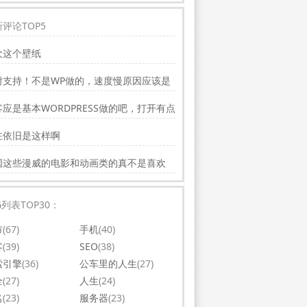
评论TOP5
欢这个壁纸
谢支持！不是WP做的，速度慢原因应该是
务器线路问题。
应是基本WORDPRESS做的吧，打开有点
，可以优化一下。还有网站更新应多一点，
在依旧是这样啊
会吸引更多相关的人去看。纯个人意见，谢
你的好文。
国这些漫威的电影和动画类的真不是喜欢
，太没意思了
G列表TOP30：
市
(67)
手机
(40)
客
(39)
SEO
(38)
索引擎
(36)
公车里的人生
(27)
全
(27)
人生
(24)
名
(23)
服务器
(23)