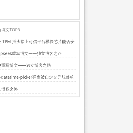
博文TOP5
板 TPM 插头接上可信平台模块芯片能否安
indwos11?
epseek重写博文——独立博客之路
包重写博文——独立博客之路
i-datetime-picker弹窗被自定义导航菜单
挡的解决方法
立博客之路