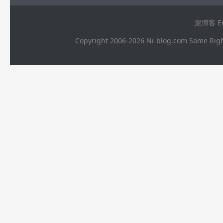
泥博客 Ema
Copyright 2006-2026 Ni-blog.com 