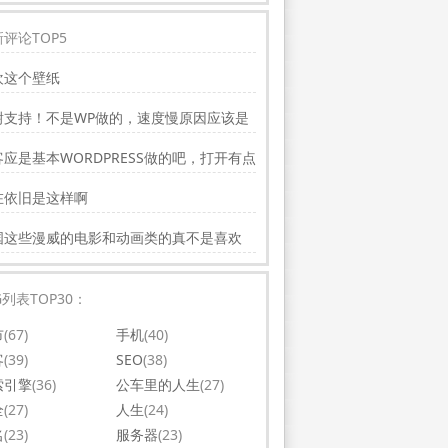
评论TOP5
欢这个壁纸
谢支持！不是WP做的，速度慢原因应该是
务器线路问题。
应是基本WORDPRESS做的吧，打开有点
，可以优化一下。还有网站更新应多一点，
在依旧是这样啊
会吸引更多相关的人去看。纯个人意见，谢
你的好文。
国这些漫威的电影和动画类的真不是喜欢
，太没意思了
G列表TOP30：
市
(67)
手机
(40)
客
(39)
SEO
(38)
索引擎
(36)
公车里的人生
(27)
全
(27)
人生
(24)
名
(23)
服务器
(23)