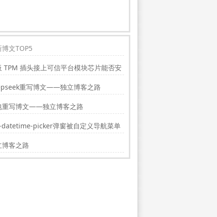
博文TOP5
板 TPM 插头接上可信平台模块芯片能否安
indwos11?
epseek重写博文——独立博客之路
包重写博文——独立博客之路
i-datetime-picker弹窗被自定义导航菜单
挡的解决方法
立博客之路