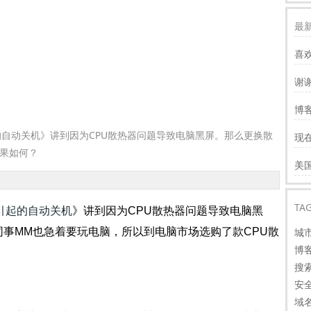
最新
喜
谢
服
博客
慢
动关机》讲到因为CPU散热器问题导致电脑黑屏。那么更换散
现
才
果如何？
谢
美
看
TA
引起的自动关机
》讲到因为CPU散热器问题导致电脑黑
事MM也急着要玩电脑，所以到电脑市场选购了款CPU散
城
博
搜
安
域