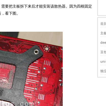
需要把主板拆下来后才能安装该散热器。因为四根固定
板，看下图。
最新
主
装w
de
豆
un
遮
独