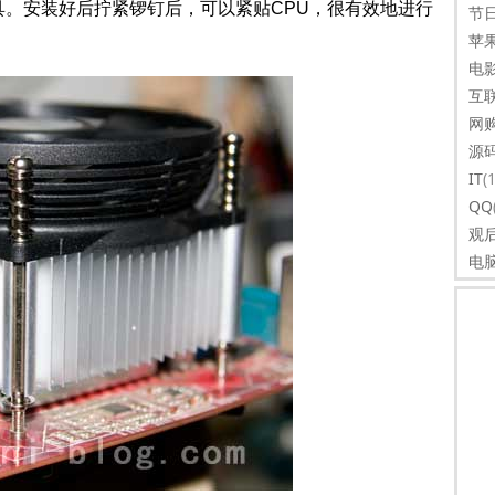
安装好后拧紧锣钉后，可以紧贴CPU，很有效地进行
节
苹
电
互
网
源
IT
(
QQ
观
电