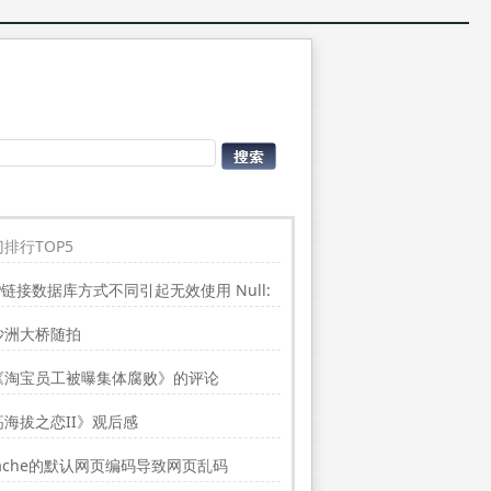
排行TOP5
P链接数据库方式不同引起无效使用 Null:
place”的问题
沙洲大桥随拍
《淘宝员工被曝集体腐败》的评论
高海拔之恋II》观后感
ache的默认网页编码导致网页乱码