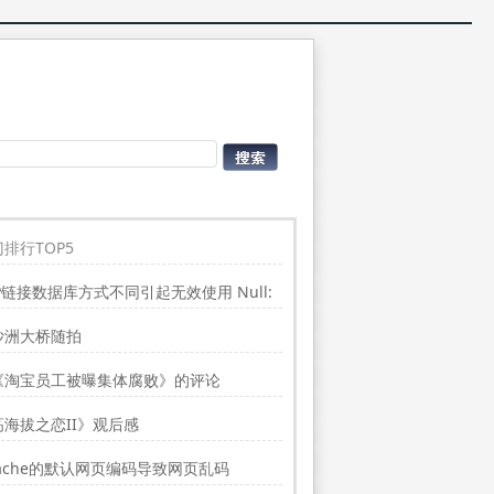
排行TOP5
P链接数据库方式不同引起无效使用 Null:
place”的问题
沙洲大桥随拍
《淘宝员工被曝集体腐败》的评论
高海拔之恋II》观后感
ache的默认网页编码导致网页乱码