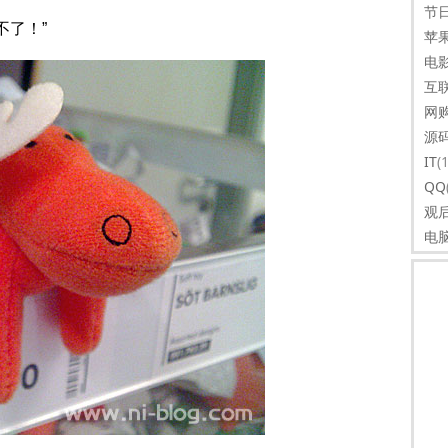
节
记不了！”
苹
电
互
网
源
IT
(
QQ
观
电