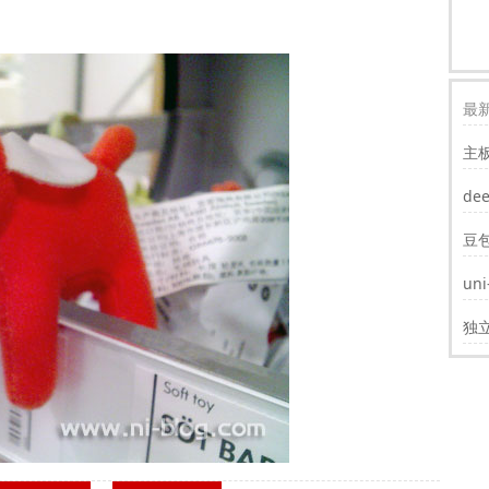
最新
主
装w
de
豆
un
遮
独