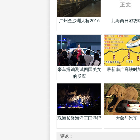
广州金沙洲大桥2016
北海两日游攻
豪车搭讪测试四国美女
最新南广高铁时
的反应
珠海长隆海洋王国游记
大象与汽车
评论：