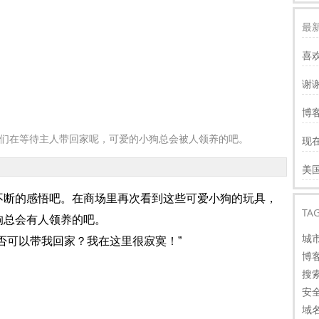
最新
喜
谢
服
博客
慢
在等待主人带回家呢，可爱的小狗总会被人领养的吧。
现
才
谢
美
看
断的感悟吧。在商场里再次看到这些可爱小狗的玩具，
TA
狗总会有人领养的吧。
城
否可以带我回家？我在这里很寂寞！”
博
搜
安
域