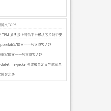
博文TOP5
板 TPM 插头接上可信平台模块芯片能否安
indwos11?
epseek重写博文——独立博客之路
包重写博文——独立博客之路
i-datetime-picker弹窗被自定义导航菜单
挡的解决方法
立博客之路