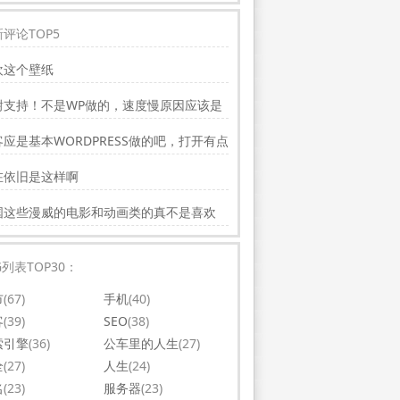
评论TOP5
欢这个壁纸
谢支持！不是WP做的，速度慢原因应该是
务器线路问题。
应是基本WORDPRESS做的吧，打开有点
，可以优化一下。还有网站更新应多一点，
在依旧是这样啊
会吸引更多相关的人去看。纯个人意见，谢
你的好文。
国这些漫威的电影和动画类的真不是喜欢
，太没意思了
G列表TOP30：
市
(67)
手机
(40)
客
(39)
SEO
(38)
索引擎
(36)
公车里的人生
(27)
全
(27)
人生
(24)
名
(23)
服务器
(23)