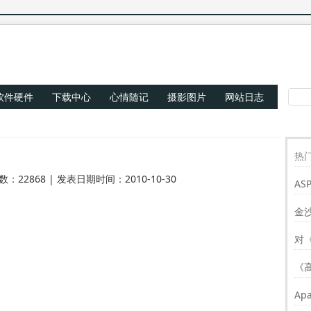
软件硬件
下载中心
心情随记
摄影图片
网站日志
热门
数：22868 | 发表日期时间：2010-10-30
AS
Re
金
对
《
Ap