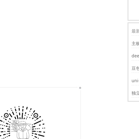
最新
主
装w
de
豆
un
遮
独