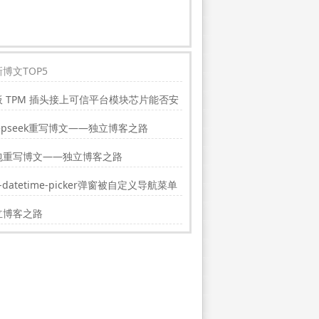
博文TOP5
板 TPM 插头接上可信平台模块芯片能否安
indwos11?
epseek重写博文——独立博客之路
包重写博文——独立博客之路
i-datetime-picker弹窗被自定义导航菜单
挡的解决方法
立博客之路