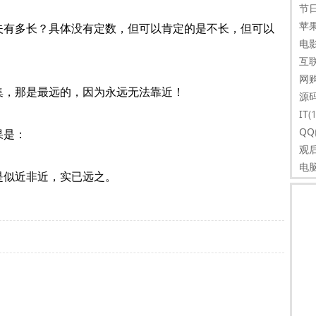
节
苹
有多长？具体没有定数，但可以肯定的是不长，但可以
电
互
网
，那是最远的，因为永远无法靠近！
源
IT
(
QQ
果是：
观
电
似近非近，实已远之。