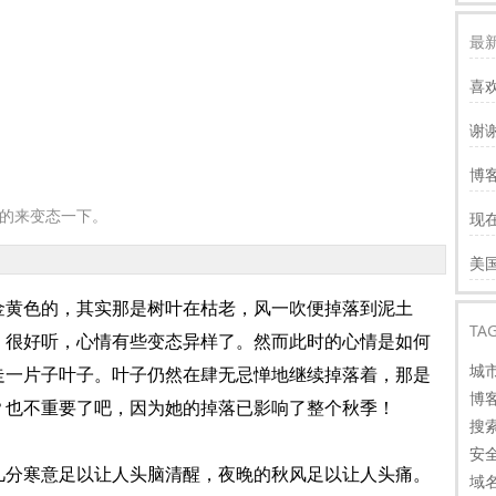
最新
喜
谢
服
博客
慢
的来变态一下。
现
才
谢
美
看
黄色的，其实那是树叶在枯老，风一吹便掉落到泥土
TA
，很好听，心情有些变态异样了。然而此时的心情是如何
城
走一片子叶子。叶子仍然在肆无忌惮地继续掉落着，那是
博
？也不重要了吧，因为她的掉落已影响了整个秋季！
搜
安
分寒意足以让人头脑清醒，夜晚的秋风足以让人头痛。
域