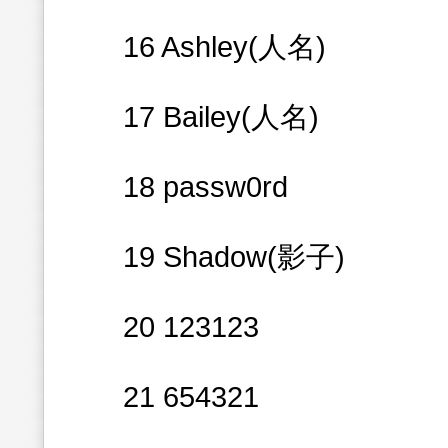
16 Ashley(人名)
17 Bailey(人名)
18 passw0rd
19 Shadow(影子)
20 123123
21 654321