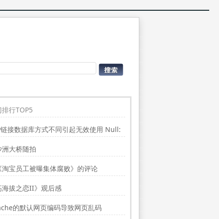
排行TOP5
P链接数据库方式不同引起无效使用 Null:
place”的问题
沙洲大桥随拍
《淘宝员工被曝集体腐败》的评论
高海拔之恋II》观后感
ache的默认网页编码导致网页乱码