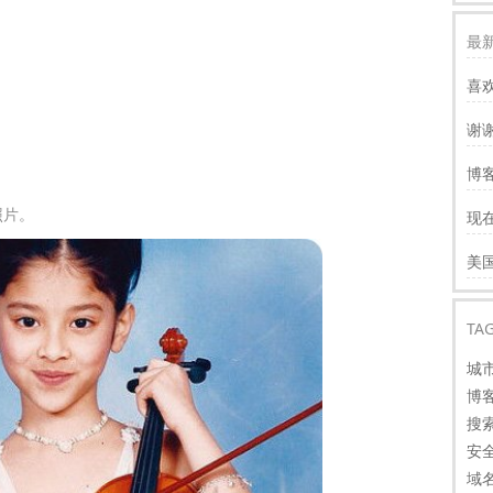
最新
喜
谢
服
博客
慢
照片。
现
才
谢
美
看
TA
城
博
搜
安
域