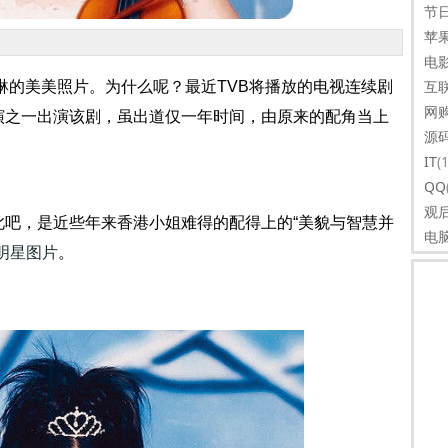
节
苹
电
互
凯琳的美美照片。为什么呢？最近TVB将播放的电视连续剧
网
演之一出演该剧，虽出道仅一年时间，由原来的配角当上
源
IT
(
QQ
观
此吧，是近些年来香港小姐难得的配得上的“美貌与智慧并
电
明星图片
。