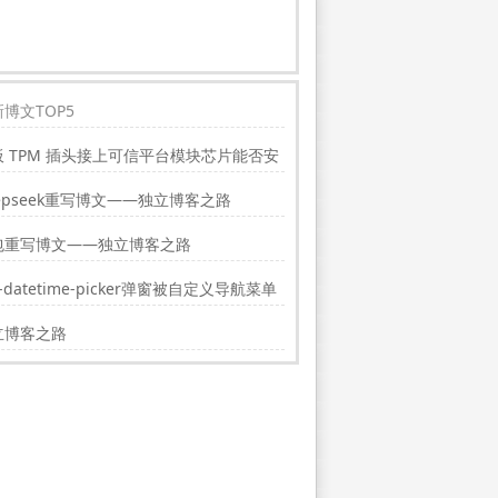
博文TOP5
板 TPM 插头接上可信平台模块芯片能否安
indwos11?
epseek重写博文——独立博客之路
包重写博文——独立博客之路
i-datetime-picker弹窗被自定义导航菜单
挡的解决方法
立博客之路