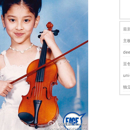
最新
主
装w
de
豆
un
遮
独