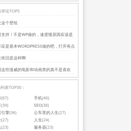
评论TOP5
欢这个壁纸
谢支持！不是WP做的，速度慢原因应该是
务器线路问题。
应是基本WORDPRESS做的吧，打开有点
，可以优化一下。还有网站更新应多一点，
在依旧是这样啊
会吸引更多相关的人去看。纯个人意见，谢
你的好文。
国这些漫威的电影和动画类的真不是喜欢
，太没意思了
G列表TOP30：
市
(67)
手机
(40)
客
(39)
SEO
(38)
索引擎
(36)
公车里的人生
(27)
全
(27)
人生
(24)
名
(23)
服务器
(23)