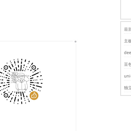
最新
主
装w
de
豆
un
遮
独