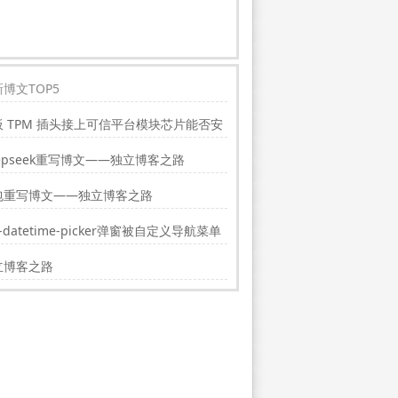
博文TOP5
板 TPM 插头接上可信平台模块芯片能否安
indwos11?
epseek重写博文——独立博客之路
包重写博文——独立博客之路
i-datetime-picker弹窗被自定义导航菜单
挡的解决方法
立博客之路