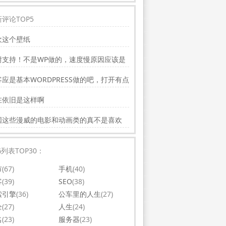
评论TOP5
欢这个壁纸
谢支持！不是WP做的，速度慢原因应该是
务器线路问题。
应是基本WORDPRESS做的吧，打开有点
，可以优化一下。还有网站更新应多一点，
在依旧是这样啊
会吸引更多相关的人去看。纯个人意见，谢
你的好文。
国这些漫威的电影和动画类的真不是喜欢
，太没意思了
G列表TOP30：
市
(67)
手机
(40)
客
(39)
SEO
(38)
索引擎
(36)
公车里的人生
(27)
全
(27)
人生
(24)
名
(23)
服务器
(23)