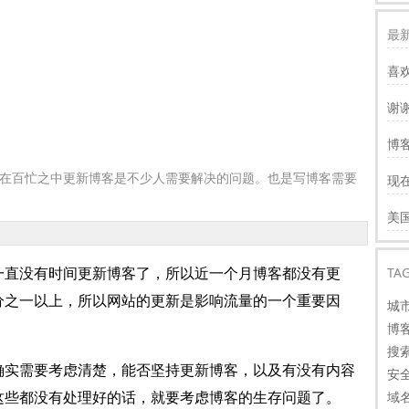
最新
喜
谢
服
博客
慢
在百忙之中更新博客是不少人需要解决的问题。也是写博客需要
现
才
谢
美
看
TA
一直没有时间更新博客了，所以近一个月博客都没有更
分之一以上，所以网站的更新是影响流量的一个重要因
城
博
搜
确实需要考虑清楚，能否坚持更新博客，以及有没有内容
安
域
这些都没有处理好的话，就要考虑博客的生存问题了。