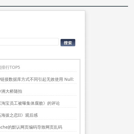
排行TOP5
P链接数据库方式不同引起无效使用 Null:
place”的问题
沙洲大桥随拍
《淘宝员工被曝集体腐败》的评论
高海拔之恋II》观后感
ache的默认网页编码导致网页乱码