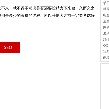
节
上不来，就不得不考虑是否还要投精力下来做，久而久之
苹
电
但那是多少的浪费的过程。所以开博客之前一定要考虑好
互
网
源
IT
(
QQ
SEO
观
电