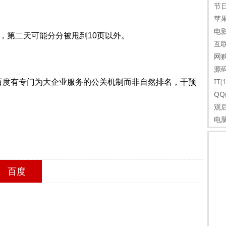
节
苹
电
，第二天可能分分被甩到10页以外。
互
网
源
IT
(
百度有专门为大企业服务的公关机制而非自然排名，干预
QQ
观
电
百度