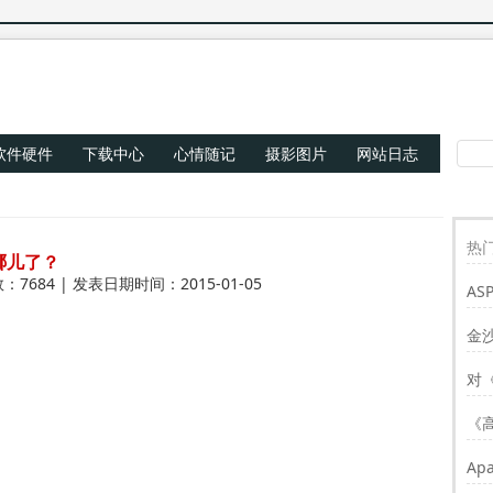
软件硬件
下载中心
心情随记
摄影图片
网站日志
热门
哪儿了？
：7684 | 发表日期时间：2015-01-05
AS
Re
金
对
《
Ap