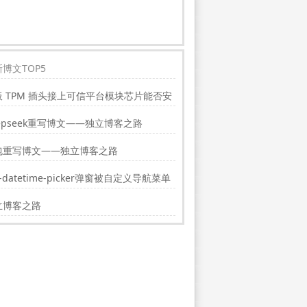
博文TOP5
板 TPM 插头接上可信平台模块芯片能否安
indwos11?
epseek重写博文——独立博客之路
包重写博文——独立博客之路
i-datetime-picker弹窗被自定义导航菜单
挡的解决方法
立博客之路