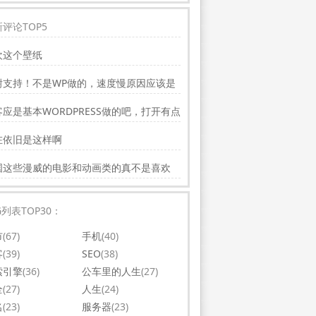
评论TOP5
欢这个壁纸
谢支持！不是WP做的，速度慢原因应该是
务器线路问题。
应是基本WORDPRESS做的吧，打开有点
，可以优化一下。还有网站更新应多一点，
在依旧是这样啊
会吸引更多相关的人去看。纯个人意见，谢
你的好文。
国这些漫威的电影和动画类的真不是喜欢
，太没意思了
G列表TOP30：
市
(67)
手机
(40)
客
(39)
SEO
(38)
索引擎
(36)
公车里的人生
(27)
全
(27)
人生
(24)
名
(23)
服务器
(23)