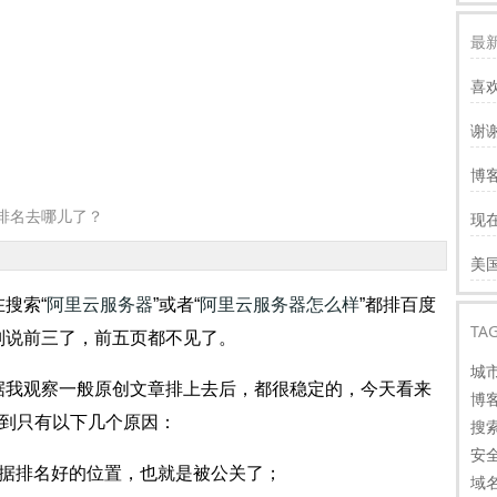
最新
喜
谢
服
博客
慢
排名去哪儿了？
现
才
谢
美
看
搜索“
阿里云服务器
”或者“
阿里云服务器怎么样
”都排百度
TA
别说前三了，前五页都不见了。
城
据我观察一般原创文章排上去后，都很稳定的，今天看来
博
想到只有以下几个原因：
搜
安
占据排名好的位置，也就是被公关了；
域