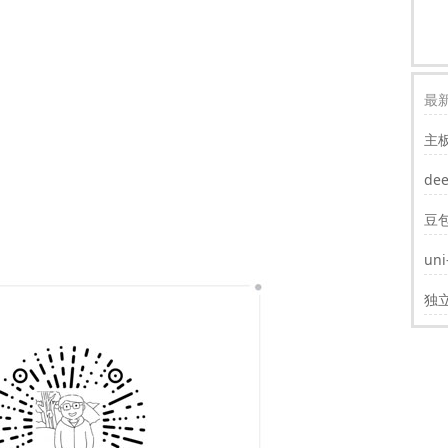
最新
主
装w
de
豆
un
遮
独