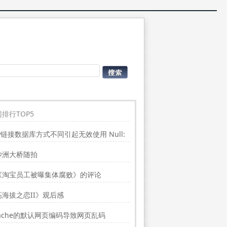
排行TOP5
P链接数据库方式不同引起无效使用 Null:
place”的问题
沙洲大桥随拍
《淘宝员工被曝集体腐败》的评论
高海拔之恋II》观后感
ache的默认网页编码导致网页乱码