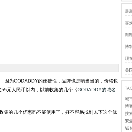
最新
喜
谢
服
博客
慢
现
才
谢
美
看
名，因为GODADDY的便捷性，品牌也是响当当的，价格也
TA
55元人民币以内，以前收集的几个《
GODADDY的域名
城
博
收集的几个优惠码不能使用了，好不容易找到以下这个优
搜
安
域