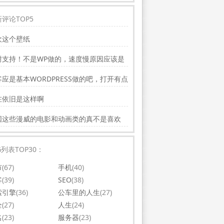
评论TOP5
欢这个壁纸
谢支持！不是WP做的，速度慢原因应该是
务器线路问题。
应是基本WORDPRESS做的吧，打开有点
，可以优化一下。还有网站更新应多一点，
在依旧是这样啊
会吸引更多相关的人去看。纯个人意见，谢
你的好文。
国这些漫威的电影和动画类的真不是喜欢
，太没意思了
G列表TOP30：
市
(67)
手机
(40)
客
(39)
SEO
(38)
索引擎
(36)
公车里的人生
(27)
全
(27)
人生
(24)
名
(23)
服务器
(23)