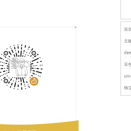
最新
主
装w
de
豆
un
遮
独