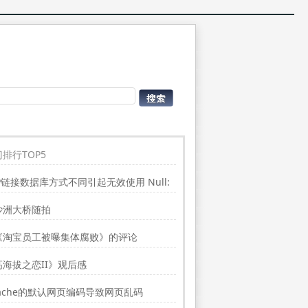
排行TOP5
P链接数据库方式不同引起无效使用 Null:
place”的问题
沙洲大桥随拍
《淘宝员工被曝集体腐败》的评论
高海拔之恋II》观后感
ache的默认网页编码导致网页乱码