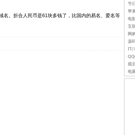
节
苹
OM域名。折合人民币是61块多钱了，比国内的易名、爱名等
电
互
网
源
IT
(
QQ
观
电