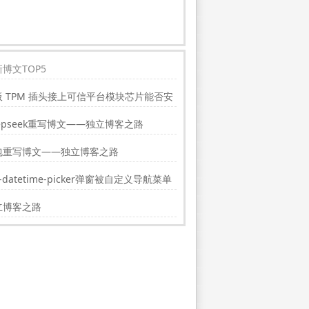
博文TOP5
板 TPM 插头接上可信平台模块芯片能否安
indwos11?
epseek重写博文——独立博客之路
包重写博文——独立博客之路
i-datetime-picker弹窗被自定义导航菜单
挡的解决方法
立博客之路