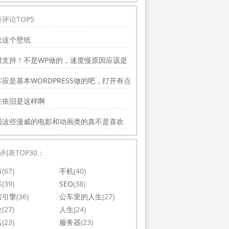
评论TOP5
欢这个壁纸
谢支持！不是WP做的，速度慢原因应该是
务器线路问题。
应是基本WORDPRESS做的吧，打开有点
，可以优化一下。还有网站更新应多一点，
在依旧是这样啊
会吸引更多相关的人去看。纯个人意见，谢
你的好文。
国这些漫威的电影和动画类的真不是喜欢
，太没意思了
G列表TOP30：
市
(67)
手机
(40)
客
(39)
SEO
(38)
索引擎
(36)
公车里的人生
(27)
全
(27)
人生
(24)
名
(23)
服务器
(23)