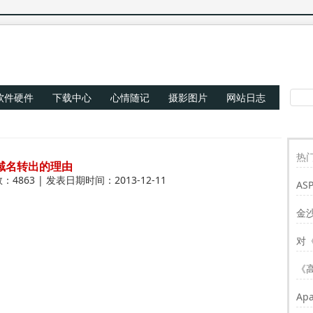
软件硬件
下载中心
心情随记
摄影图片
网站日志
热门
域名转出的理由
：4863 | 发表日期时间：2013-12-11
AS
Re
金
对
《
Ap