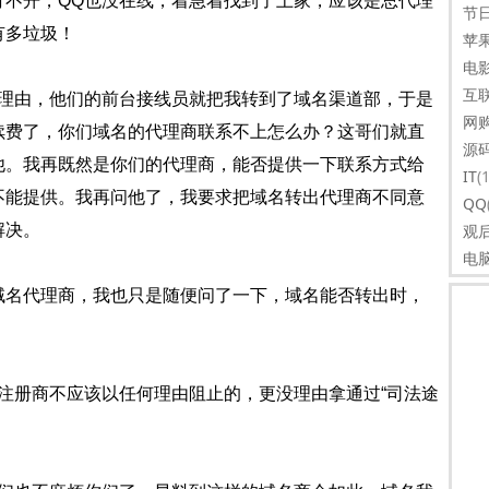
打不开，QQ也没在线，着急着找到了上家，应该是总代理
节
有多垃圾！
苹
电
互
理由，他们的前台接线员就把我转到了域名渠道部，于是
网
续费了，你们域名的代理商联系不上怎么办？这哥们就直
源
他。我再既然是你们的代理商，能否提供一下联系方式给
IT
(
不能提供。我再问他了，我要求把域名转出代理商不同意
QQ
解决。
观
电
域名代理商，我也只是随便问了一下，域名能否转出时，
注册商不应该以任何理由阻止的，更没理由拿通过“司法途