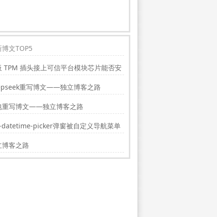
博文TOP5
板 TPM 插头接上可信平台模块芯片能否安
indwos11?
epseek重写博文——独立博客之路
包重写博文——独立博客之路
i-datetime-picker弹窗被自定义导航菜单
挡的解决方法
立博客之路