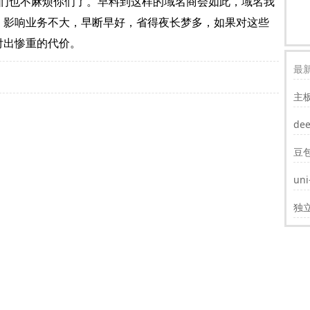
们也不麻烦你们了。早料到这样的域名商会如此，域名我
。影响业务不大，早断早好，省得夜长梦多，如果对这些
付出惨重的代价。
最新
主
装w
de
豆
un
遮
独