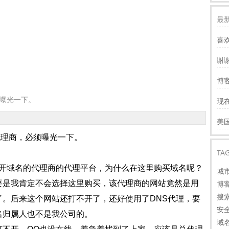
最新
喜
谢
服
博客
慢
曝光一下。
现
才
谢
美
看
理商，必须曝光一下。
TA
开域名的代理商的代理平台，为什么在这里购买域名呢？
城
要是我肯定不会选择这里购买，该代理商的网站竟然是用
博
搜
。后来这个网站还打不开了，还好使用了DNS代理，要
安
名归属人也不是我公司的。
域