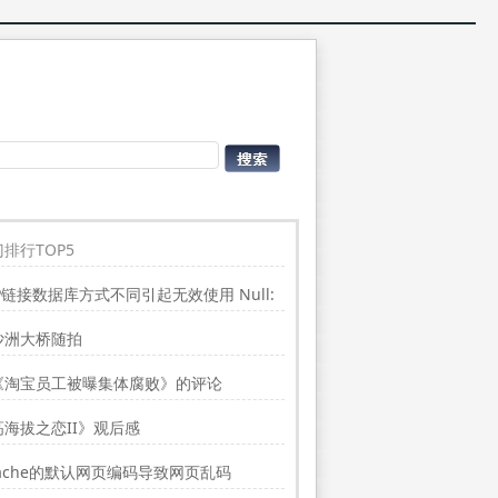
排行TOP5
P链接数据库方式不同引起无效使用 Null:
place”的问题
沙洲大桥随拍
《淘宝员工被曝集体腐败》的评论
高海拔之恋II》观后感
ache的默认网页编码导致网页乱码