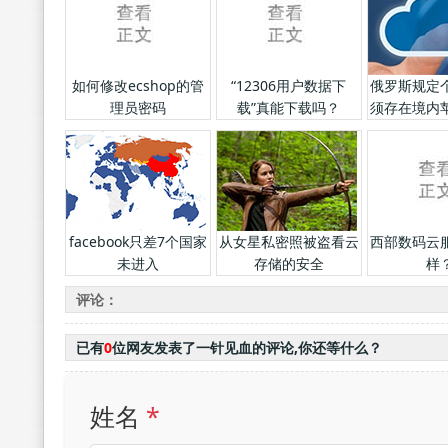
如何修改ecshop的管
“12306用户数据下
俄罗斯规定
理员密码
载”真能下载吗？
须存在境内
影
facebook只差7个国家
从女星私密照被盗看云
西部数码云
未进入
存储的安全
样
评论：
已有
0
位网友发表了一针见血的评论,你还等什么？
姓名
*