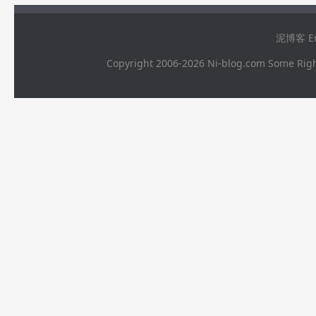
泥博客 Ema
Copyright 2006-2026 Ni-blog.com 