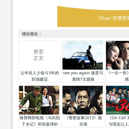
猜你喜欢：
让年轻人少奋斗5年的
see you again 速度与
《一生一世
职场建议
激情7主题曲
感
推荐两部电视《马向阳
《警察故事2013》观
《On Call
下乡记》和张嘉译的
后感
与现实让人