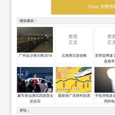
猜你喜欢：
广州金沙洲大桥2016
北海两日游攻略
宽带提网速
是难享
豪车搭讪测试四国美女
最新南广高铁时刻表
手机用电多
的反应
用的电
评论：