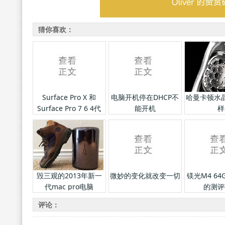
猜你喜欢：
Surface Pro X 和
电脑开机停在DHCP不
哈曼卡顿水
Surface Pro 7 6 4代
能开机
样
的区别
毁三观的2013年新一
微妙的变化就改变一切
镁光M4 6
代mac pro电脑
的测评
评论：