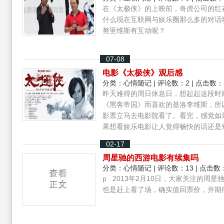
在《太极侠》的上映前，奇虎公司的红
什么现在互联网与娱乐圈那么多的对话
努里维斯有互动呢？
07-08
电影《太极侠》观后感
分类：
心情随记
| 评论数：2 | 点击数：
昨天难得的周日休息日，想起起这段时
《黑客帝国》而喜欢的基洛李维斯，所
影票立马去电影院看了。看完，感觉如
果想看娱乐电影让人觉得畅快的话还是
02-17
周星驰的西游电影有续集吗
分类：
心情随记
| 评论数：13 | 点击数：
p 2013年2月10日，大家关注的周
也是赶上看了场，确实值回票价，并期待