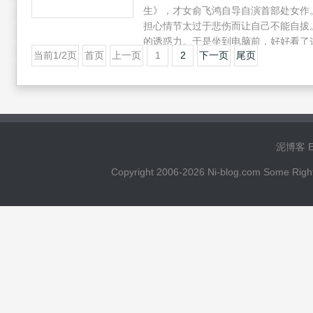
生》，才女俞飞鸿自导自演首部处女作
担心情节太过于悲伤而让自己不能自拔
的诱惑力。于是坐到电脑前，好好看了
当前1/2页
首页
上一页
1
2
下一页
尾页
人。/p
泥博客 Ema
Copyright 2006-2026 Ni-blog.com 