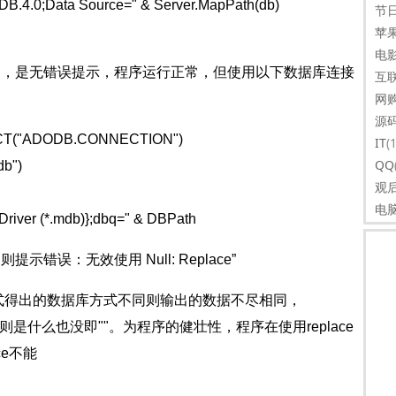
EDB.4.0;Data Source=" & Server.MapPath(db)
节
苹
电
字段)），是无错误提示，程序运行正常，但使用以下数据库连接
互
网
源
ECT("ADODB.CONNECTION")
IT
(
QQ
b")
观
电
Driver (*.mdb)};dbq=" & DBPath
则提示错误：无效使用 Null: Replace”
式得出的数据库方式不同则输出的数据不尽相同，
是什么也没即""。为程序的健壮性，程序在使用replace
ce不能