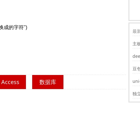
"替换成的字符")
最新
主
装w
de
豆
Access
数据库
un
遮
独