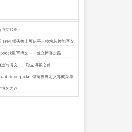
博文TOP5
板 TPM 插头接上可信平台模块芯片能否安
indwos11?
epseek重写博文——独立博客之路
包重写博文——独立博客之路
i-datetime-picker弹窗被自定义导航菜单
挡的解决方法
立博客之路