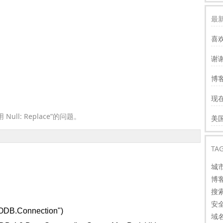
最新
喜
谢
服
博客
慢
现
才
谢
l: Replace”的问题。
美
看
TA
城
博
搜
安
DODB.Connection")
域