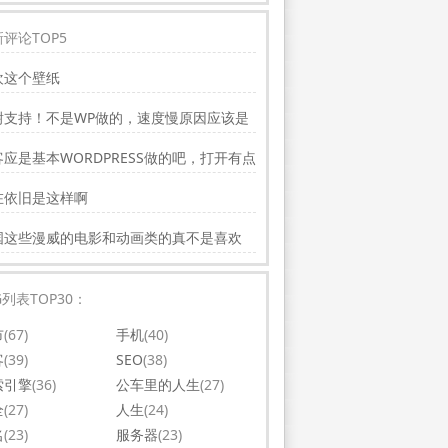
评论TOP5
欢这个壁纸
谢支持！不是WP做的，速度慢原因应该是
务器线路问题。
应是基本WORDPRESS做的吧，打开有点
，可以优化一下。还有网站更新应多一点，
在依旧是这样啊
会吸引更多相关的人去看。纯个人意见，谢
你的好文。
国这些漫威的电影和动画类的真不是喜欢
，太没意思了
G列表TOP30：
市
(67)
手机
(40)
客
(39)
SEO
(38)
索引擎
(36)
公车里的人生
(27)
全
(27)
人生
(24)
名
(23)
服务器
(23)