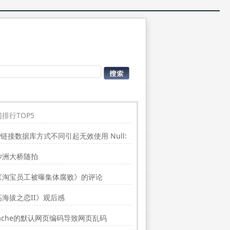
排行TOP5
P链接数据库方式不同引起无效使用 Null:
place”的问题
沙洲大桥随拍
《淘宝员工被曝集体腐败》的评论
高海拔之恋II》观后感
ache的默认网页编码导致网页乱码