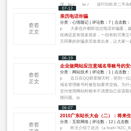
况。br / br / 该打印机是二
07-12
电脑城的维修店进行大修，换了打印机
亲历电话诈骗
windows XP操作系统提示无法打印。br /.
分类：
心情随记
| 评论数：7 | 点击数：
p 大家也许都听说过电话诈骗案，媒
伎俩还是有很多很多，一但有机可乘立
天同事的诈骗亲历发表出来，让大家一
06-19
企业做网站应注意域名等账号的安
分类：
网站技术
| 评论数：1 | 点击数：
p 近日在QQ群里聊天时，听到一位
域名管理账号时被告知要求交钱。为什
交付使用网站时根本不清楚自己应该取
德问题。/p
06-07
2010广东站长大会（二）：将来
分类：
互联网络
| 评论数：12 | 点击数：
p 昨天介绍了此次《a href="#ZC_BLO