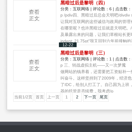
黑暗过后是黎明（四）
没能展开二级目录。/pp.../p
分类：
互联网络
| 评论数：6 | 点击数：
p /pdiv四、黑暗过后总会天明吧/divdiv sty
让我对互联网的这些诚信与政局的管理
在哪里呢？也许黑暗过后就是天明吧。/divdiv st
及暴露出来的问题，让我们草根站长更呼喊诚信的服
indent: 21.75pt"我又回到六年
12-22
让我重燃了再次自己做一个空间服务商
黑暗过后是黎明（三）
www.astop.net.cn/divp.../p
分类：
互联网络
| 评论数：1 | 点击数：
p 三、转战虚拟主机——又一次梦魇
做网站的钱养着，还需要把工资贴补一
叫奋斗。这样坚持到了2009年，经济
了IDC，给别人打工了。自己因为上
器的托管是否续费，我考虑/p
当前1/2页
首页
上一页
1
2
下一页
尾页