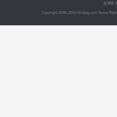
泥博客 Ema
Copyright 2006-2026 Ni-blog.com 