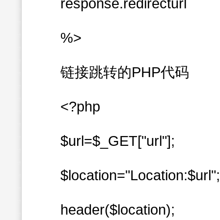
response.redirecturl
%>
链接跳转的PHP代码
<?php
$url=$_GET["url"];
$location="Location:$url";
header($location);