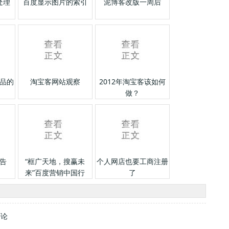
处理
百度显示图片的索引
泥博客改版一周后
品的
淘宝客网站观察
2012年淘宝客该如何
做？
告
“框广天地，搜赢未
个人网店也要工商注册
来”百度营销中国行
了
2010广州站纪实
评论