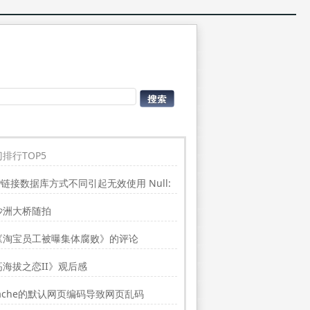
排行TOP5
P链接数据库方式不同引起无效使用 Null:
place”的问题
沙洲大桥随拍
《淘宝员工被曝集体腐败》的评论
高海拔之恋II》观后感
ache的默认网页编码导致网页乱码