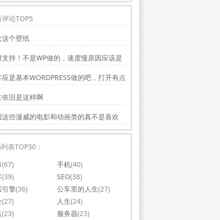
评论TOP5
欢这个壁纸
谢支持！不是WP做的，速度慢原因应该是
务器线路问题。
应是基本WORDPRESS做的吧，打开有点
，可以优化一下。还有网站更新应多一点，
在依旧是这样啊
会吸引更多相关的人去看。纯个人意见，谢
你的好文。
国这些漫威的电影和动画类的真不是喜欢
，太没意思了
G列表TOP30：
市
(67)
手机
(40)
客
(39)
SEO
(38)
索引擎
(36)
公车里的人生
(27)
全
(27)
人生
(24)
名
(23)
服务器
(23)