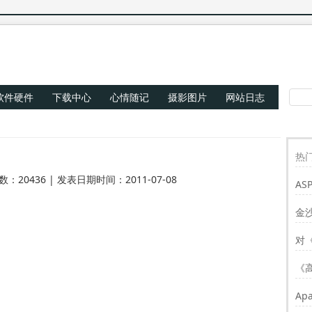
软件硬件
下载中心
心情随记
摄影图片
网站日志
热门
数：20436 | 发表日期时间：2011-07-08
AS
Re
金
对
《
Ap