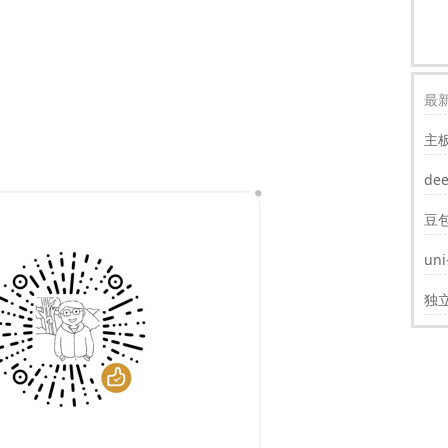
最新
主
装w
de
豆
un
遮
独