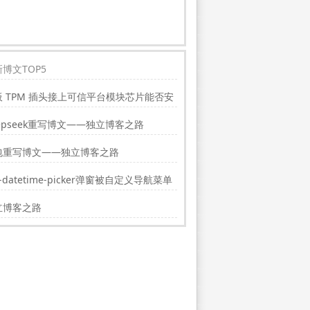
博文TOP5
板 TPM 插头接上可信平台模块芯片能否安
indwos11?
epseek重写博文——独立博客之路
包重写博文——独立博客之路
i-datetime-picker弹窗被自定义导航菜单
挡的解决方法
立博客之路