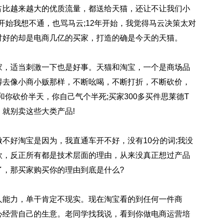
比越来越大的优质流量，都送给天猫，还让不让我们小
开始我想不通，也骂马云;12年开始，我觉得马云决策太对
讨好的却是电商几亿的买家，打造的确是今天的天猫。
，适当刺激一下也是好事。天猫和淘宝，一个是商场品
得去像小商小贩那样，不断吆喝，不断打折，不断砍价，
和你砍价半天，你自己气个半死;买家300多买件思莱德T
就别卖这些大类产品!
好淘宝是因为，我直通车开不好，没有10分的词;我没
款，反正所有都是技术层面的理由，从来没真正想过产品
了，那买家购买你的理由到底是什么?
能力，单干肯定不现实。现在淘宝看的到任何一件商
心经营自己的生意。老同学找我说，看到你做电商运营培