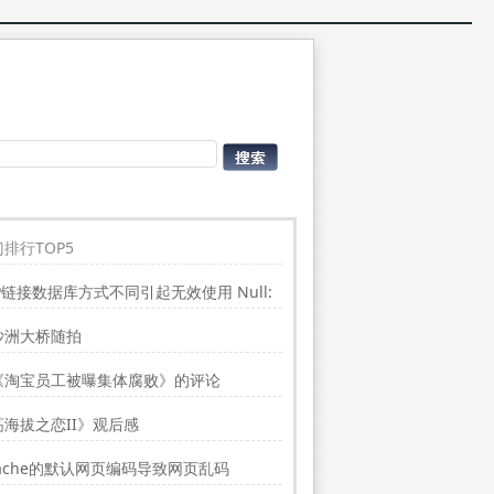
排行TOP5
P链接数据库方式不同引起无效使用 Null:
place”的问题
沙洲大桥随拍
《淘宝员工被曝集体腐败》的评论
高海拔之恋II》观后感
ache的默认网页编码导致网页乱码