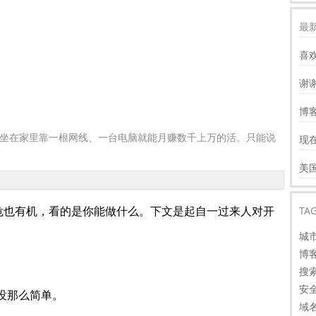
最新
喜
谢
服
博客
慢
坐在家里靠一根网线、一台电脑就能月赚数千上万的活。只能说
现
才
谢
美
看
TA
危也有机，看的是你能做什么。下文是起自一过来人对开
城
博
搜
安
没那么简单。
域