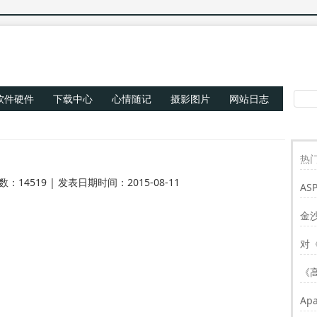
软件硬件
下载中心
心情随记
摄影图片
网站日志
热门
数：14519 | 发表日期时间：2015-08-11
AS
Re
金
对
《
Ap