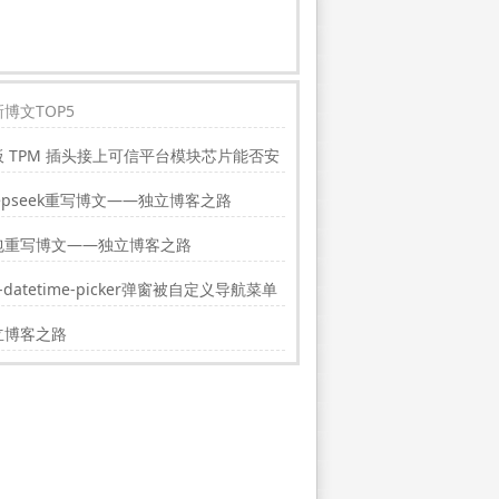
博文TOP5
板 TPM 插头接上可信平台模块芯片能否安
indwos11?
epseek重写博文——独立博客之路
包重写博文——独立博客之路
i-datetime-picker弹窗被自定义导航菜单
挡的解决方法
立博客之路