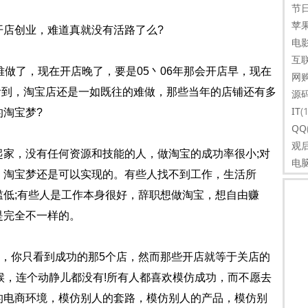
节
苹
店创业，难道真就没有活路了么?
电
互
做了，现在开店晚了，要是05丶06年那会开店早，现在
网
看到，淘宝店还是一如既往的难做，那些当年的店铺还有多
源
IT
(
淘宝梦?
QQ
观
，没有任何资源和技能的人，做淘宝的成功率很小;对
电
，淘宝梦还是可以实现的。有些人找不到工作，生活所
低;有些人是工作本身很好，辞职想做淘宝，想自由赚
是完全不一样的。
，你只看到成功的那5个店，然而那些开店就等于关店的
候，连个动静儿都没有!所有人都喜欢模仿成功，而不愿去
的电商环境，模仿别人的套路，模仿别人的产品，模仿别