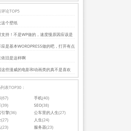
评论TOP5
欢这个壁纸
谢支持！不是WP做的，速度慢原因应该是
务器线路问题。
应是基本WORDPRESS做的吧，打开有点
，可以优化一下。还有网站更新应多一点，
在依旧是这样啊
会吸引更多相关的人去看。纯个人意见，谢
你的好文。
国这些漫威的电影和动画类的真不是喜欢
，太没意思了
G列表TOP30：
市
(67)
手机
(40)
客
(39)
SEO
(38)
索引擎
(36)
公车里的人生
(27)
全
(27)
人生
(24)
名
(23)
服务器
(23)