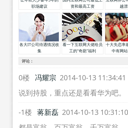
职场建议
资和最高工资
越漂
各大IT公司待遇情况收
看一下互联网大佬给员
十大失恋率
集
工的“奇葩”福利
中有网站
评论：
0楼
冯耀宗
2014-10-13 11:34:4
说到持股，重点还是看看华为吧。
-1楼
蒋新磊
2014-10-13 10:31:1
都是富翁，百万富翁，千万富翁。