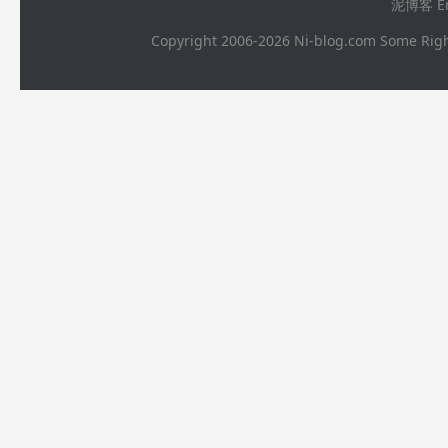
泥博客 Ema
Copyright 2006-2026 Ni-blog.com 