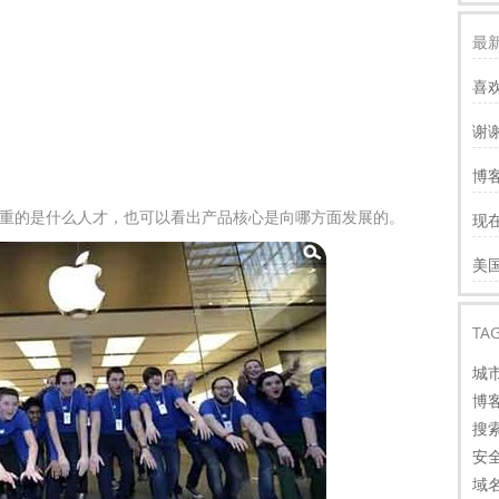
最新
喜
谢
服
博客
慢
重的是什么人才，也可以看出产品核心是向哪方面发展的。
现
才
谢
美
看
TA
城
博
搜
安
域