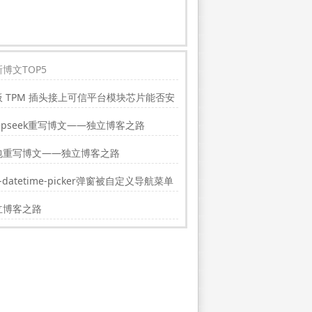
博文TOP5
板 TPM 插头接上可信平台模块芯片能否安
indwos11?
epseek重写博文——独立博客之路
包重写博文——独立博客之路
i-datetime-picker弹窗被自定义导航菜单
挡的解决方法
立博客之路