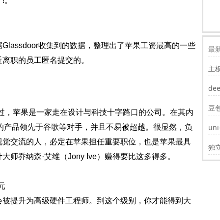
!。
lassdoor收集到的数据，整理出了苹果工资最高的一些
最新
近离职的员工匿名提交的。
主
装w
de
豆
说过，苹果是一家走在设计与科技十字路口的公司。在其内
的产品领先于谷歌等对手，并且不易被超越。很显然，负
un
遮
视觉交流的人，必定在苹果担任重要职位，也是苹果最具
独
师乔纳森·艾维（Jony Ive）赚得要比这多得多。
元
会被提升为高级硬件工程师。到这个级别，你才能得到大