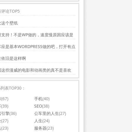
评论TOP5
欢这个壁纸
谢支持！不是WP做的，速度慢原因应该是
务器线路问题。
应是基本WORDPRESS做的吧，打开有点
，可以优化一下。还有网站更新应多一点，
在依旧是这样啊
会吸引更多相关的人去看。纯个人意见，谢
你的好文。
国这些漫威的电影和动画类的真不是喜欢
，太没意思了
G列表TOP30：
市
(67)
手机
(40)
客
(39)
SEO
(38)
索引擎
(36)
公车里的人生
(27)
全
(27)
人生
(24)
名
(23)
服务器
(23)