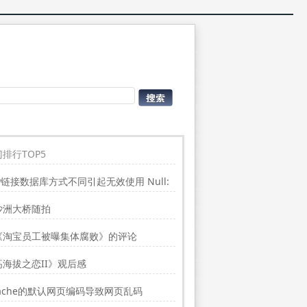
排行TOP5
P链接数据库方式不同引起无效使用 Null:
place”的问题
沙洲大桥随拍
《淘宝员工被曝集体腐败》的评论
高海拔之恋II》观后感
ache的默认网页编码导致网页乱码