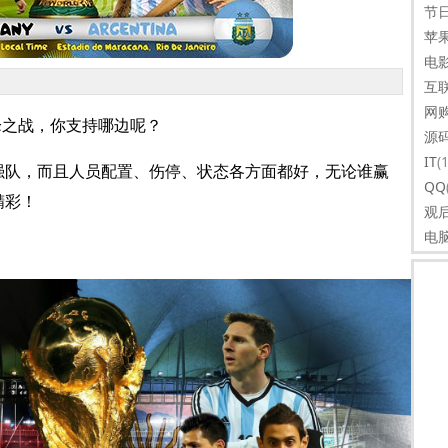
节
苹
电
互
网
峰之战，你支持哪边呢？
源
IT
(
强队，而且人员配置、
伤停、
状态各方面都好，无论谁赢
QQ
精彩！
观
电