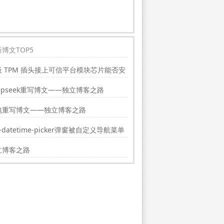
博文TOP5
板 TPM 插头接上可信平台模块芯片能否安
indwos11?
epseek重写博文——独立博客之路
包重写博文——独立博客之路
i-datetime-picker弹窗被自定义导航菜单
挡的解决方法
立博客之路