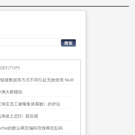
排行TOP5
P链接数据库方式不同引起无效使用 Null:
place”的问题
沙洲大桥随拍
《淘宝员工被曝集体腐败》的评论
高海拔之恋II》观后感
ache的默认网页编码导致网页乱码