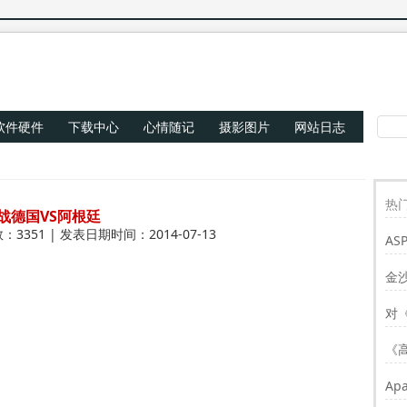
软件硬件
下载中心
心情随记
摄影图片
网站日志
热门
战德国VS阿根廷
：3351 | 发表日期时间：2014-07-13
AS
Re
金
对
《
Ap