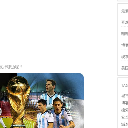
最新
喜
谢
服
博客
慢
现
才
谢
你支持哪边呢？
美
看
TA
城
博
搜
安
域