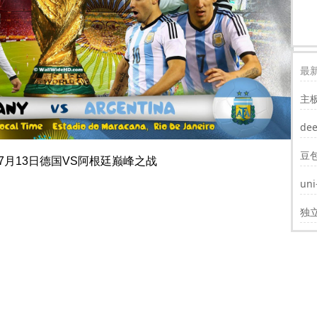
最新
主
装w
de
豆
年7月13日德
国VS阿根廷
巅峰之战
un
遮
独