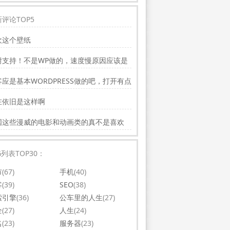
评论TOP5
欢这个壁纸
谢支持！不是WP做的，速度慢原因应该是
务器线路问题。
应是基本WORDPRESS做的吧，打开有点
，可以优化一下。还有网站更新应多一点，
在依旧是这样啊
会吸引更多相关的人去看。纯个人意见，谢
你的好文。
国这些漫威的电影和动画类的真不是喜欢
，太没意思了
G列表TOP30：
市
(67)
手机
(40)
客
(39)
SEO
(38)
索引擎
(36)
公车里的人生
(27)
全
(27)
人生
(24)
名
(23)
服务器
(23)