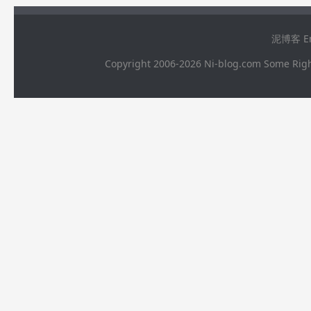
泥博客 Ema
Copyright 2006-2026 Ni-blog.com 